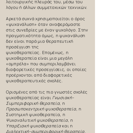
λειτουργικής πλευράς του,
μέσω του
λόγου ή άλλων συμμετοχικών τεχνικών.
Αρκετά συχνά χρησιμοποιείται ο όρος
«ψυχανάλυση» όταν αναφερόμαστε
στις συνεδρίες με έναν ψυχολόγο. Στην
πραγματικότητα όμως, η ψυχανάλυση
δεν είναι παρά μια θεραπευτική
προσέγγιση της
ψυχοθεραπείας.
Επομένως, η
ψυχοθεραπεία είναι μια μεγάλη
«ομπρέλα» που συμπεριλαμβάνει
διαφορετικές προσεγγίσεις, οι οποίες
προέρχονται από διαφορετικές
ψυχοθεραπευτικές σχολές.
Ορισμένες από τις πιο γνωστές σχολές
ψυχοθεραπείας είναι
Γνωσιακή-
Συμπεριφορική θεραπεία
, η
Προσωποκεντρική ψυχοθεραπεία
, η
Συστημική ψυχοθεραπεία, η
Ψυχαναλυτική ψυχοθεραπεία
, η
Υπαρξιακή ψυχοθεραπεία
και η
Διαλεκτική-συμπεριφορική θεραπεία.