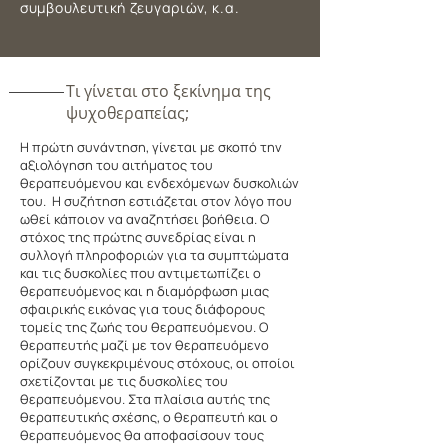
συμβουλευτική ζευγαριών, κ.α.
Τι γίνεται στο ξεκίνημα της
ψυχοθεραπείας;
Η πρώτη συνάντηση, γίνεται με σκοπό την
αξιολόγηση του αιτήματος του
θεραπευόμενου και ενδεχόμενων δυσκολιών
του. Η συζήτηση εστιάζεται στον λόγο που
ωθεί κάποιον να αναζητήσει βοήθεια. Ο
στόχος της πρώτης συνεδρίας είναι η
συλλογή πληροφοριών για τα συμπτώματα
και τις δυσκολίες που αντιμετωπίζει ο
θεραπευόμενος και η διαμόρφωση μιας
σφαιρικής εικόνας για τους διάφορους
τομείς της ζωής του θεραπευόμενου. Ο
θεραπευτής μαζί με τον θεραπευόμενο
ορίζουν συγκεκριμένους στόχους, οι οποίοι
σχετίζονται με τις δυσκολίες του
θεραπευόμενου. Στα πλαίσια αυτής της
θεραπευτικής σχέσης, ο θεραπευτή και ο
θεραπευόμενος θα αποφασίσουν τους